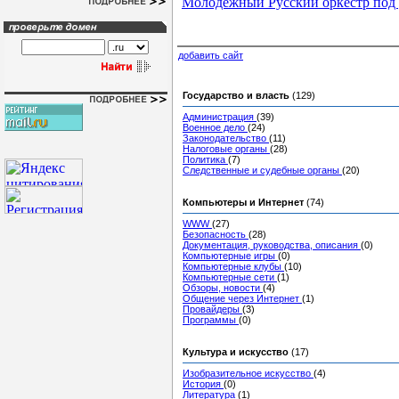
Молодежный Русский оркестр под 
добавить сайт
Государство и власть
(129)
Администрация
(39)
Военное дело
(24)
Законодательство
(11)
Налоговые органы
(28)
Политика
(7)
Следственные и судебные органы
(20)
Компьютеры и Интернет
(74)
WWW
(27)
Безопасность
(28)
Документация, руководства, описания
(0)
Компьютерные игры
(0)
Компьютерные клубы
(10)
Компьютерные сети
(1)
Обзоры, новости
(4)
Общение через Интернет
(1)
Провайдеры
(3)
Программы
(0)
Культура и искусство
(17)
Изобразительное искусство
(4)
История
(0)
Литература
(1)