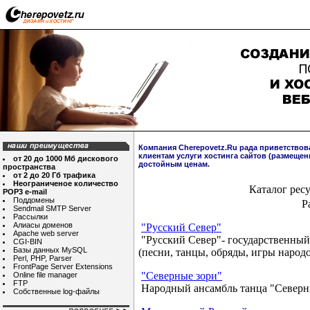
Компания Cherepovetz.Ru рада приветствов
клиентам услуги хостинга сайтов (размещен
от 20 до 1000 Мб дискового
достойным ценам.
пространства
от 2 до 20 Гб трафика
Неограниченое количество
Каталог рес
POP3 e-mail
Поддомены
Р
Sendmail SMTP Server
Рассылки
Алиасы доменов
"Русский Север"
Apache web server
"Русский Север"- государственный
CGI-BIN
Базы данных MySQL
(песни, танцы, обряды, игры народо
Perl, PHP, Parser
FrontPage Server Extensions
"Северные зори"
Online file manager
FTP
Народный ансамбль танца "Северн
Собственные log-файлы