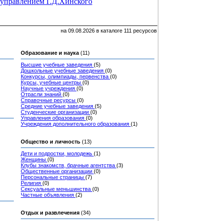
управлением Г.Д.Хинского
на 09.08.2026 в каталоге 111 ресурсов
Образование и наука
(11)
Высшие учебные заведения
(5)
Дошкольные учебные заведения
(0)
Конкурсы, олимпиады, первенства
(0)
Курсы, учебные центры
(0)
Научные учреждения
(0)
Отрасли знаний
(0)
Справочные ресурсы
(0)
Средние учебные заведения
(5)
Студенческие организации
(0)
Управления образования
(0)
Учреждения дополнительного образования
(1)
Общество и личность
(13)
Дети и подростки, молодежь
(1)
Женщины
(0)
Клубы знакомств, брачные агентства
(3)
Общественные организации
(0)
Персональные страницы
(7)
Религия
(0)
Сексуальные меньшинства
(0)
Частные объявления
(2)
Отдых и развлечения
(34)