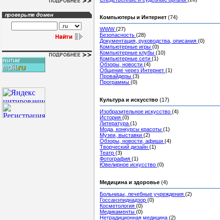
Компьютеры и Интернет
(74)
WWW
(27)
Безопасность
(28)
Документация, руководства, описания
(0)
Компьютерные игры
(0)
Компьютерные клубы
(10)
Компьютерные сети
(1)
Обзоры, новости
(4)
Общение через Интернет
(1)
Провайдеры
(3)
Программы
(0)
Культура и искусство
(17)
Изобразительное искусство
(4)
История
(0)
Литература
(1)
Мода, конкурсы красоты
(1)
Музеи, выставки
(2)
Обзоры, новости, афиши
(4)
Творческий дизайн
(1)
Театр
(3)
Фотография
(1)
Ювелирное искусство
(0)
Медицина и здоровье
(4)
Больницы, лечебные учреждения
(2)
Госсанэпиднадзор
(0)
Косметология
(0)
Медикаменты
(0)
Нетрадиционная медицина
(2)