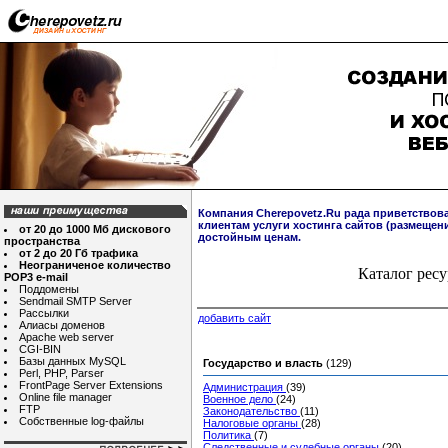
Компания Cherepovetz.Ru рада приветствов
клиентам услуги хостинга сайтов (размещен
от 20 до 1000 Мб дискового
достойным ценам.
пространства
от 2 до 20 Гб трафика
Неограниченое количество
Каталог ресу
POP3 e-mail
Поддомены
Sendmail SMTP Server
Рассылки
добавить сайт
Алиасы доменов
Apache web server
CGI-BIN
Базы данных MySQL
Государство и власть
(129)
Perl, PHP, Parser
FrontPage Server Extensions
Администрация
(39)
Online file manager
Военное дело
(24)
FTP
Законодательство
(11)
Собственные log-файлы
Налоговые органы
(28)
Политика
(7)
Следственные и судебные органы
(20)